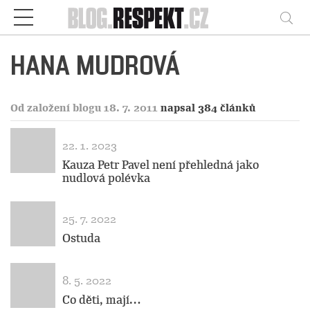
Respekt
Vy
HANA MUDROVÁ
Od založení blogu 18. 7. 2011
napsal 384 článků
22. 1. 2023
Kauza Petr Pavel není přehledná jako
nudlová polévka
25. 7. 2022
Ostuda
8. 5. 2022
Co děti, mají…