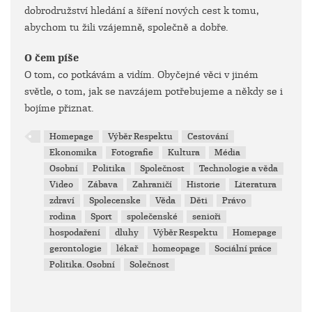
dobrodružství hledání a šíření nových cest k tomu,
abychom tu žili vzájemně, společně a dobře.
O čem píše
O tom, co potkávám a vidím. Obyčejné věci v jiném
světle, o tom, jak se navzájem potřebujeme a někdy se i
bojíme přiznat.
Homepage
Výběr Respektu
Cestování
Ekonomika
Fotografie
Kultura
Média
Osobní
Politika
Společnost
Technologie a věda
Video
Zábava
Zahraničí
Historie
Literatura
zdraví
Spolecenske
Věda
Děti
Právo
rodina
Sport
společenské
senioři
hospodaření
dluhy
Výběr Respektu
Homepage
gerontologie
lékař
homeopage
Sociální práce
Politika. Osobní
Solečnost