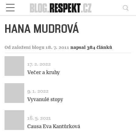
Respekt
Vy
HANA MUDROVÁ
Od založení blogu 18. 7. 2011
napsal 384 článků
17. 2. 2022
Večer a kruhy
9. 1. 2022
Vyvanulé stopy
16. 5. 2021
Causa Eva Kantůrková