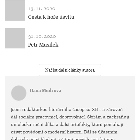
13. 11. 2020
Cesta k hoře úsvitu
31. 10. 2020
Petr Musílek
Načíst další články autora
Hana Mudrová
Jsem redaktorkou literárního časopisu XB-1 a zároveň
dál sociální pracovnicí, dobrovolnicí. Sbírám a zachraňuji
umělecká ruční dílka a další artefakty, které pomáhají
oživit povědomí o moderní historii. Dál se účastním
dobrodružství hledání a šíření nových cest k tomu,