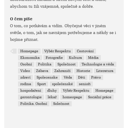
abychom tu žili vzájemně, společně a dobře.
O čem píše
O tom, co potkávám a vidím. Obyčejné věci v jiném
světle, o tom, jak se navzájem potřebujeme a někdy se i
bojíme přiznat.
Homepage
Výběr Respektu
Cestování
Ekonomika
Fotografie
Kultura
Média
Osobní
Politika
Společnost
Technologie a věda
Video
Zábava
Zahraničí
Historie
Literatura
zdraví
Spolecenske
Věda
Děti
Právo
rodina
Sport
společenské
senioři
hospodaření
dluhy
Výběr Respektu
Homepage
gerontologie
lékař
homeopage
Sociální práce
Politika. Osobní
Solečnost