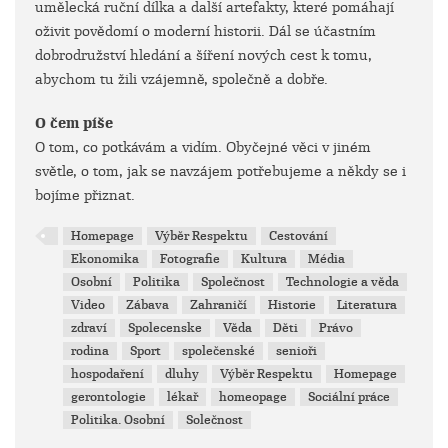
umělecká ruční dílka a další artefakty, které pomáhají
oživit povědomí o moderní historii. Dál se účastním
dobrodružství hledání a šíření nových cest k tomu,
abychom tu žili vzájemně, společně a dobře.
O čem píše
O tom, co potkávám a vidím. Obyčejné věci v jiném
světle, o tom, jak se navzájem potřebujeme a někdy se i
bojíme přiznat.
Homepage
Výběr Respektu
Cestování
Ekonomika
Fotografie
Kultura
Média
Osobní
Politika
Společnost
Technologie a věda
Video
Zábava
Zahraničí
Historie
Literatura
zdraví
Spolecenske
Věda
Děti
Právo
rodina
Sport
společenské
senioři
hospodaření
dluhy
Výběr Respektu
Homepage
gerontologie
lékař
homeopage
Sociální práce
Politika. Osobní
Solečnost