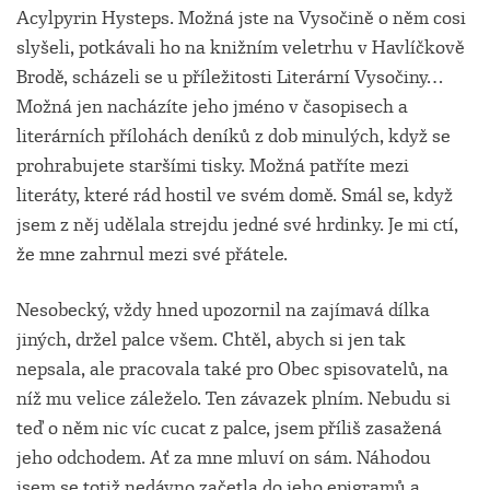
Acylpyrin Hysteps. Možná jste na Vysočině o něm cosi
slyšeli, potkávali ho na knižním veletrhu v Havlíčkově
Brodě, scházeli se u příležitosti Literární Vysočiny…
Možná jen nacházíte jeho jméno v časopisech a
literárních přílohách deníků z dob minulých, když se
prohrabujete staršími tisky. Možná patříte mezi
literáty, které rád hostil ve svém domě. Smál se, když
jsem z něj udělala strejdu jedné své hrdinky. Je mi ctí,
že mne zahrnul mezi své přátele.
Nesobecký, vždy hned upozornil na zajímavá dílka
jiných, držel palce všem. Chtěl, abych si jen tak
nepsala, ale pracovala také pro Obec spisovatelů, na
níž mu velice záleželo. Ten závazek plním. Nebudu si
teď o něm nic víc cucat z palce, jsem příliš zasažená
jeho odchodem. Ať za mne mluví on sám. Náhodou
jsem se totiž nedávno začetla do jeho epigramů a