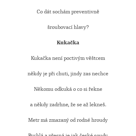
Co dát sochám preventivně
šroubovací hlavy?
Kukačka
Kukačka není poctivým věštcem
někdy je při chuti, jindy zas nechce
Někomu odkuká o co si řekne
a někdy zadrhne, že se až lekneš.
Metr má zmazaný od rodné hroudy
Rychlá a přesná je jak české soudy