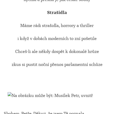
Strašidla
Máme rádi strašidla, horrory a thriller
i když v dobách moderních to zní pošetile
Chceš-li ale někdy dospět k dokonalé hrůze
zkus si pustit noční přenos parlamentní schůze
Sbohem, Petře. Děkuji, že jsem Tě poznala.