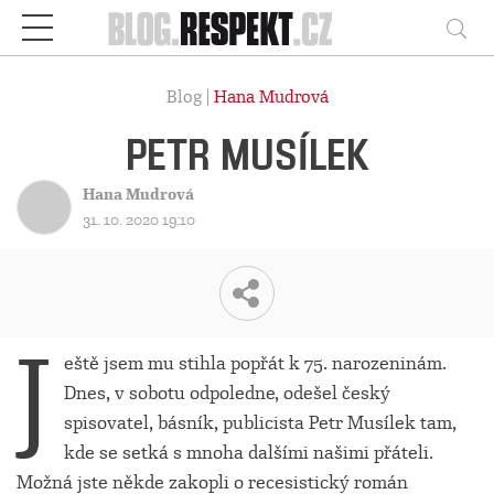
Respekt
Vy
Blog |
Hana Mudrová
PETR MUSÍLEK
Hana Mudrová
31. 10. 2020 19:10
J
eště jsem mu stihla popřát k 75. narozeninám.
Dnes, v sobotu odpoledne, odešel český
spisovatel, básník, publicista Petr Musílek tam,
kde se setká s mnoha dalšími našimi přáteli.
Možná jste někde zakopli o recesistický román