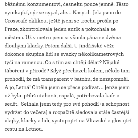
běžnému konzumentovi, česneku pouze jemně. Těsto
vynikající, sýr se sypal, ale… Nasytil. Jela jsem do
Crosscafé oklikou, ještě jsem se trochu prošla po
Praze, zkontrolovala jeden antík a pokochala se
městem. Už v metru jsem si všimla pána se dvěma
dlouhými klacky. Potom další. U Jindřišské věže
dokonce skupina lidí se svazky několikametrových
tyčí na ramenou. Co s tím asi chtějí dělat? Nějaké
táboření v přírodě? Když přecházeli kolem, někdo tam
prohodil, že má transparent v batohu, že nezapomněl.
A jo, Letná! Chtěla jsem se přece podívat… Jenže jsem
už byla příliš utahaná, ospalá, potřebovala kafe a
sedět. Selhala jsem tedy pro své pohodlí (a schopnost
vydržet do večera) a rozpačitě sledovala stále častější
vlajky, klacky a lidi, vystupující na Vltavské a glosující
cestu na Letnou.