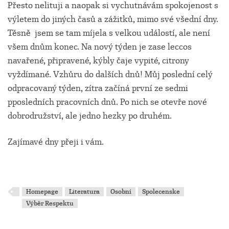
Přesto nelituji a naopak si vychutnávám spokojenost s
výletem do jiných časů a zážitků, mimo své všední dny.
Těsně jsem se tam míjela s velkou událostí, ale není
všem dnům konec. Na nový týden je zase leccos
navařené, připravené, kýbly čaje vypité, citrony
vyždímané. Vzhůru do dalších dnů! Můj poslední celý
odpracovaný týden, zítra začíná první ze sedmi
pposledních pracovních dnů. Po nich se otevře nové
dobrodružství, ale jedno hezky po druhém.
Zajímavé dny přeji i vám.
Homepage
Literatura
Osobní
Spolecenske
Výběr Respektu