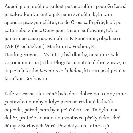
Aspoň jsem udělala radost pořadatelům, protože Letná
je sakra konkurent a jak jsem zvěděla, byla tam
spousta psavých přátel, co do Crosscafé přibyli až po
páté nebo vůbec. Cony jsou časem setkávání, takže
jsme si po čase popovídali i s P. Renčínem, objali se s
JWP (Procházkou), Markem E. Pochou, K.
Haidingerovou… Výčet by byl dlouhý, nesmím však
zapomenout na Jiřího Dlugoše, nositele dobré zprávy o
úspěších knihy
Vesmír s čokoládou
, kterou psal ještě s
Janičkou Rečkovou.
Kafe v Crossu skutečně bylo dost dobré na to, aby mne
postavilo na nohy a když jsem se rozloučila kvůli
odjezdu, pořád jsem byla ještě čerstvá. To bylo moc
dobře, protože se mnou na zastávce přišly čekat dvě
dámy z Karlových Varů. Povídaly si o Letné a já