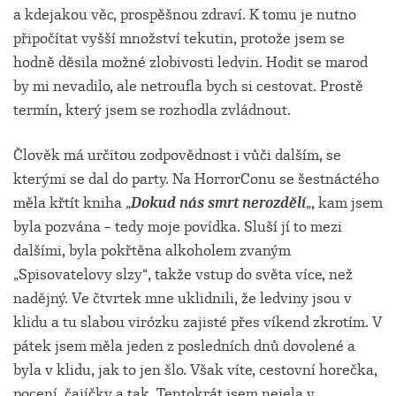
a kdejakou věc, prospěšnou zdraví. K tomu je nutno
připočítat vyšší množství tekutin, protože jsem se
hodně děsila možné zlobivosti ledvin. Hodit se marod
by mi nevadilo, ale netroufla bych si cestovat. Prostě
termín, který jsem se rozhodla zvládnout.
Člověk má určitou zodpovědnost i vůči dalším, se
kterými se dal do party. Na HorrorConu se šestnáctého
měla křtít kniha „
Dokud nás smrt nerozdělí
„, kam jsem
byla pozvána – tedy moje povídka. Sluší jí to mezi
dalšími, byla pokřtěna alkoholem zvaným
„Spisovatelovy slzy“, takže vstup do světa více, než
nadějný. Ve čtvrtek mne uklidnili, že ledviny jsou v
klidu a tu slabou virózku zajisté přes víkend zkrotím. V
pátek jsem měla jeden z posledních dnů dovolené a
byla v klidu, jak to jen šlo. Však víte, cestovní horečka,
pocení, čajíčky a tak. Tentokrát jsem nejela v