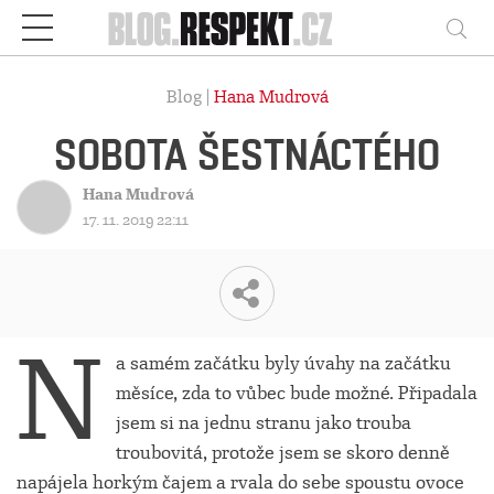
Respekt
Vy
Blog |
Hana Mudrová
SOBOTA ŠESTNÁCTÉHO
Hana Mudrová
17. 11. 2019 22:11
N
a samém začátku byly úvahy na začátku
měsíce, zda to vůbec bude možné. Připadala
jsem si na jednu stranu jako trouba
troubovitá, protože jsem se skoro denně
napájela horkým čajem a rvala do sebe spoustu ovoce