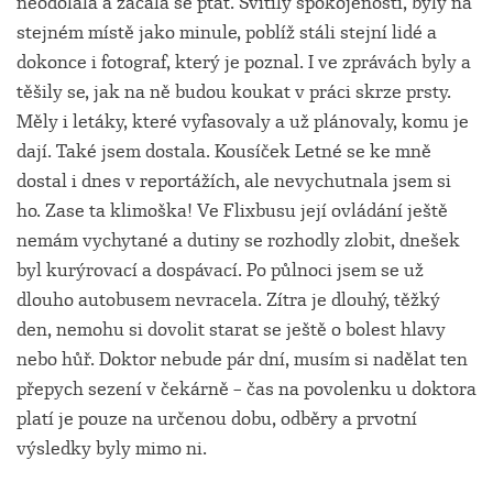
neodolala a začala se ptát. Svítily spokojeností, byly na
stejném místě jako minule, poblíž stáli stejní lidé a
dokonce i fotograf, který je poznal. I ve zprávách byly a
těšily se, jak na ně budou koukat v práci skrze prsty.
Měly i letáky, které vyfasovaly a už plánovaly, komu je
dají. Také jsem dostala. Kousíček Letné se ke mně
dostal i dnes v reportážích, ale nevychutnala jsem si
ho. Zase ta klimoška! Ve Flixbusu její ovládání ještě
nemám vychytané a dutiny se rozhodly zlobit, dnešek
byl kurýrovací a dospávací. Po půlnoci jsem se už
dlouho autobusem nevracela. Zítra je dlouhý, těžký
den, nemohu si dovolit starat se ještě o bolest hlavy
nebo hůř. Doktor nebude pár dní, musím si nadělat ten
přepych sezení v čekárně – čas na povolenku u doktora
platí je pouze na určenou dobu, odběry a prvotní
výsledky byly mimo ni.