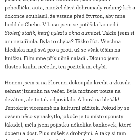
pohodlíčku auta, manžel dává dohromady rodinný krb a
dokonce souhlasil, že vstane před čtvrtou, aby mne
hodil do Chebu. V busu jsem se potěšila komedií
Stoletý stařík, ketrý vylezl s okna a zmizel
. Takže jsem si
ani nezdřímla. Byla to chyba? Těžko říct. Všechna
hlediska mají svá pro a proti, už se však těším na
knížku. Film mne příslušně naladil. Dlouho jsem
tlustou knihu nečetla, ten požitek mi chybí.
Honem jsem si na Florenci dokoupila kredit a zkusila
sehnat jízdenku na večer. Byla možnost pouze na
devátou, ale to tak odpovídalo. A hurá na blešák!
Tentokrát víceméně na kulturní zážitek. Pokud by se
ovšem něco vynaskytlo, jakože je to místo spousty
lákadel, měla jsem pojistku několika bankovek, které
doberu a dost. Plus míšek s drobnými. A taky si tam