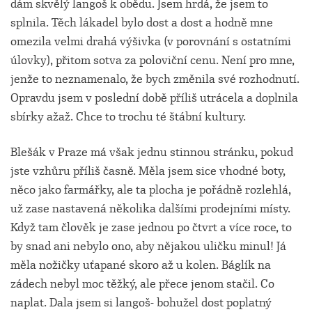
dám skvělý langoš k obědu. Jsem hrdá, že jsem to
splnila. Těch lákadel bylo dost a dost a hodně mne
omezila velmi drahá výšivka (v porovnání s ostatními
úlovky), přitom sotva za poloviční cenu. Není pro mne,
jenže to neznamenalo, že bych změnila své rozhodnutí.
Opravdu jsem v poslední době příliš utrácela a doplnila
sbírky ažaž. Chce to trochu té štábní kultury.
Blešák v Praze má však jednu stinnou stránku, pokud
jste vzhůru příliš časně. Měla jsem sice vhodné boty,
něco jako farmářky, ale ta plocha je pořádně rozlehlá,
už zase nastavená několika dalšími prodejními místy.
Když tam člověk je zase jednou po čtvrt a více roce, to
by snad ani nebylo ono, aby nějakou uličku minul! Já
měla nožičky uťapané skoro až u kolen. Báglík na
zádech nebyl moc těžký, ale přece jenom stačil. Co
naplat. Dala jsem si langoš- bohužel dost poplatný