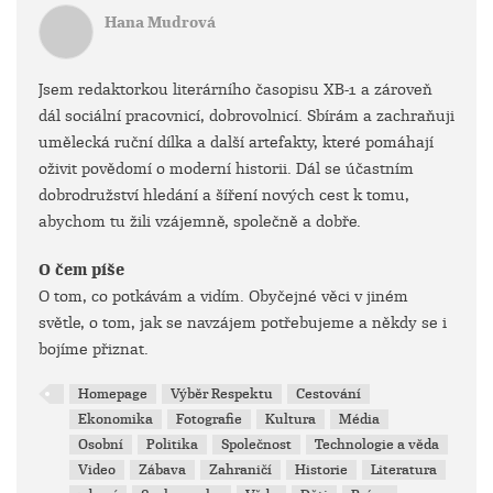
Hana Mudrová
Jsem redaktorkou literárního časopisu XB-1 a zároveň
dál sociální pracovnicí, dobrovolnicí. Sbírám a zachraňuji
umělecká ruční dílka a další artefakty, které pomáhají
oživit povědomí o moderní historii. Dál se účastním
dobrodružství hledání a šíření nových cest k tomu,
abychom tu žili vzájemně, společně a dobře.
O čem píše
O tom, co potkávám a vidím. Obyčejné věci v jiném
světle, o tom, jak se navzájem potřebujeme a někdy se i
bojíme přiznat.
Homepage
Výběr Respektu
Cestování
Ekonomika
Fotografie
Kultura
Média
Osobní
Politika
Společnost
Technologie a věda
Video
Zábava
Zahraničí
Historie
Literatura