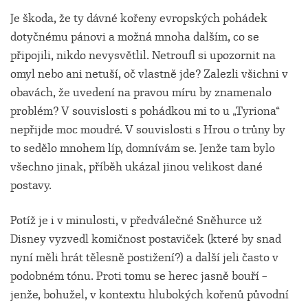
Je škoda, že ty dávné kořeny evropských pohádek
dotyčnému pánovi a možná mnoha dalším, co se
připojili, nikdo nevysvětlil. Netroufl si upozornit na
omyl nebo ani netuší, oč vlastně jde? Zalezli všichni v
obavách, že uvedení na pravou míru by znamenalo
problém? V souvislosti s pohádkou mi to u „Tyriona“
nepřijde moc moudré. V souvislosti s Hrou o trůny by
to sedělo mnohem líp, domnívám se. Jenže tam bylo
všechno jinak, příběh ukázal jinou velikost dané
postavy.
Potíž je i v minulosti, v předválečné Sněhurce už
Disney vyzvedl komičnost postaviček (které by snad
nyní měli hrát tělesně postižení?) a další jeli často v
podobném tónu. Proti tomu se herec jasně bouří –
jenže, bohužel, v kontextu hlubokých kořenů původní