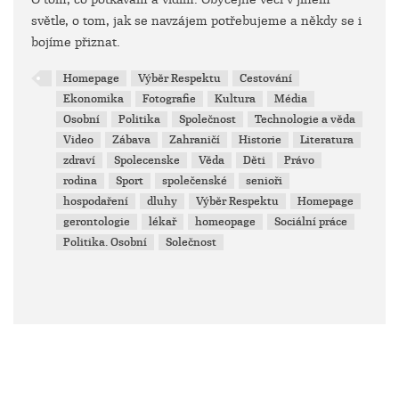
světle, o tom, jak se navzájem potřebujeme a někdy se i
bojíme přiznat.
Homepage
Výběr Respektu
Cestování
Ekonomika
Fotografie
Kultura
Média
Osobní
Politika
Společnost
Technologie a věda
Video
Zábava
Zahraničí
Historie
Literatura
zdraví
Spolecenske
Věda
Děti
Právo
rodina
Sport
společenské
senioři
hospodaření
dluhy
Výběr Respektu
Homepage
gerontologie
lékař
homeopage
Sociální práce
Politika. Osobní
Solečnost