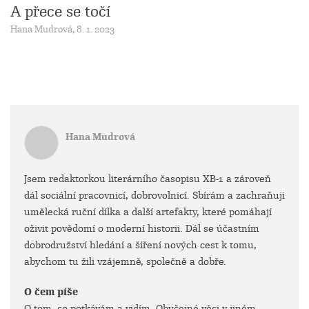
A přece se točí
Hana Mudrová, 8. 1. 2023
Hana Mudrová
Jsem redaktorkou literárního časopisu XB-1 a zároveň
dál sociální pracovnicí, dobrovolnicí. Sbírám a zachraňuji
umělecká ruční dílka a další artefakty, které pomáhají
oživit povědomí o moderní historii. Dál se účastním
dobrodružství hledání a šíření nových cest k tomu,
abychom tu žili vzájemně, společně a dobře.
O čem píše
O tom, co potkávám a vidím. Obyčejné věci v jiném