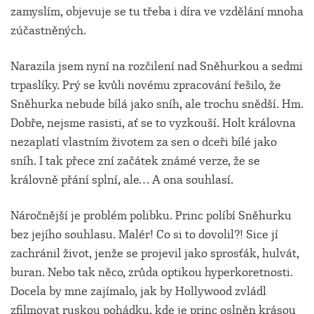
zamyslím, objevuje se tu třeba i díra ve vzdělání mnoha
zúčastněných.
Narazila jsem nyní na rozčilení nad Sněhurkou a sedmi
trpaslíky. Prý se kvůli novému zpracování řešilo, že
Sněhurka nebude bílá jako sníh, ale trochu snědší. Hm.
Dobře, nejsme rasisti, ať se to vyzkouší. Holt královna
nezaplatí vlastním životem za sen o dceři bílé jako
sníh. I tak přece zní začátek známé verze, že se
královně přání splní, ale… A ona souhlasí.
Náročnější je problém polibku. Princ políbí Sněhurku
bez jejího souhlasu. Malér! Co si to dovolil?! Sice jí
zachránil život, jenže se projevil jako sprosťák, hulvát,
buran. Nebo tak něco, zrůda optikou hyperkoretnosti.
Docela by mne zajímalo, jak by Hollywood zvládl
zfilmovat ruskou pohádku, kde je princ oslněn krásou