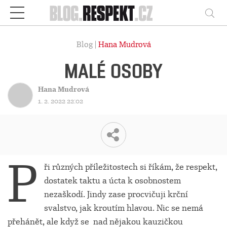
Respekt
Vy
Blog |
Hana Mudrová
MALÉ OSOBY
Hana Mudrová
1. 2. 2022 22:02
P
ři různých příležitostech si říkám, že respekt,
dostatek taktu a úcta k osobnostem
nezaškodí. Jindy zase procvičuji krční
svalstvo, jak kroutím hlavou. Nic se nemá
přehánět, ale když se nad nějakou kauzičkou