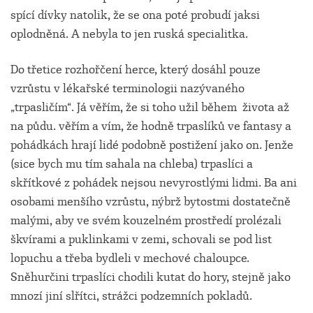
spící dívky natolik, že se ona poté probudí jaksi
oplodněná. A nebyla to jen ruská specialitka.
Do třetice rozhořčení herce, který dosáhl pouze
vzrůstu v lékařské terminologii nazývaného
„trpasličím“. Já věřím, že si toho užil během života až
na půdu. věřím a vím, že hodně trpaslíků ve fantasy a
pohádkách hrají lidé podobně postižení jako on. Jenže
(sice bych mu tím sahala na chleba) trpaslíci a
skřítkové z pohádek nejsou nevyrostlými lidmi. Ba ani
osobami menšího vzrůstu, nýbrž bytostmi dostatečně
malými, aby ve svém kouzelném prostředí prolézali
škvírami a puklinkami v zemi, schovali se pod list
lopuchu a třeba bydleli v mechové chaloupce.
Sněhurčini trpaslíci chodili kutat do hory, stejně jako
mnozí jiní slřítci, strážci podzemních pokladů.