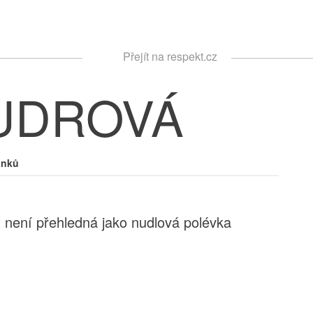
Respekt
Přejít na respekt.cz
Vyhledávání
UDROVÁ
ánků
 není přehledná jako nudlová polévka