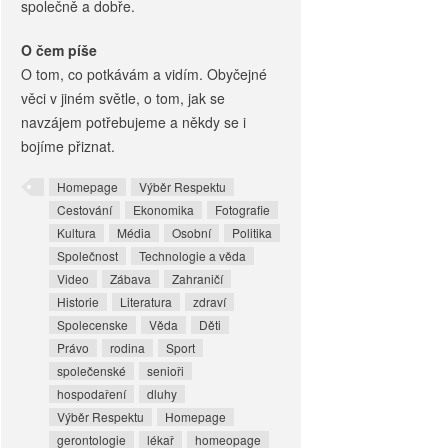
společně a dobře.
O čem píše
O tom, co potkávám a vidím. Obyčejné
věci v jiném světle, o tom, jak se
navzájem potřebujeme a někdy se i
bojíme přiznat.
Homepage
Výběr Respektu
Cestování
Ekonomika
Fotografie
Kultura
Média
Osobní
Politika
Společnost
Technologie a věda
Video
Zábava
Zahraničí
Historie
Literatura
zdraví
Spolecenske
Věda
Děti
Právo
rodina
Sport
společenské
senioři
hospodaření
dluhy
Výběr Respektu
Homepage
gerontologie
lékař
homeopage