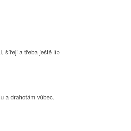
 šířeji a třeba ještě líp
lu a drahotám vůbec.