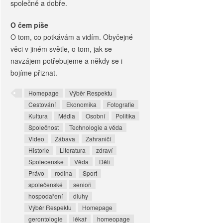
společně a dobře.
O čem píše
O tom, co potkávám a vidím. Obyčejné
věci v jiném světle, o tom, jak se
navzájem potřebujeme a někdy se i
bojíme přiznat.
Homepage
Výběr Respektu
Cestování
Ekonomika
Fotografie
Kultura
Média
Osobní
Politika
Společnost
Technologie a věda
Video
Zábava
Zahraničí
Historie
Literatura
zdraví
Spolecenske
Věda
Děti
Právo
rodina
Sport
společenské
senioři
hospodaření
dluhy
Výběr Respektu
Homepage
gerontologie
lékař
homeopage