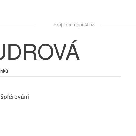
Respekt
Přejít na respekt.cz
Vyhledávání
UDROVÁ
ánků
 šoférování