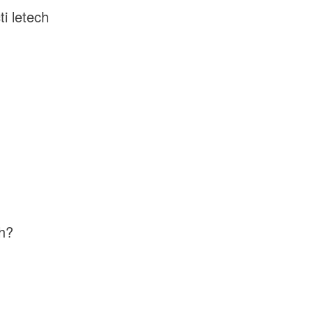
i letech
ch?